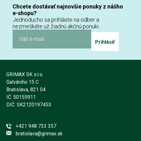
Chcete dostávať najnovšie ponuky z nášho
e-shopu?
Jednoducho sa prihláste na odber a
nezmeškáte už žiadnú akčnú ponuki.
Prihlásiť
GRIMAX SK s.r.o.
Galvániho 15 C
Bratislava, 821 04
IČ: 50155911
DIČ: SK2120197453
+421 948 733 357
bratislava@grimax.sk