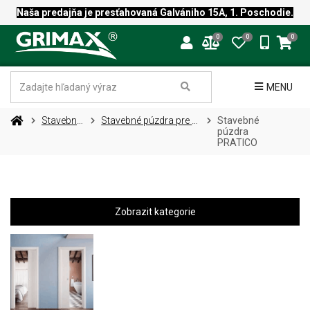
Naša predajňa je presťahovaná Galvániho 15A, 1. Poschodie.
0
0
0
MENU
Stavebné púzdra
Stavebné púzdra pre dvojkrídlové dvere
Stavebné
púzdra
PRATICO
Zobrazit kategorie