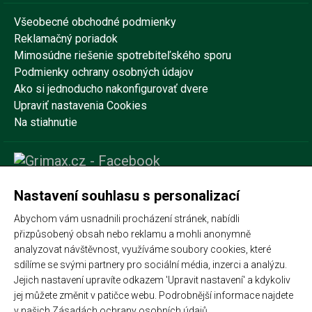
Všeobecné obchodné podmienky
Reklamačný poriadok
Mimosúdne riešenie spotrebiteľského sporu
Podmienky ochrany osobných údajov
Ako si jednoducho nakonfigurovať dvere
Upraviť nastavenia Cookies
Na stiahnutie
Nastavení souhlasu s personalizací
Abychom vám usnadnili procházení stránek, nabídli
přizpůsobený obsah nebo reklamu a mohli anonymně
analyzovat návštěvnost, využíváme soubory cookies, které
sdílíme se svými partnery pro sociální média, inzerci a analýzu.
Jejich nastavení upravíte odkazem 'Upravit nastavení' a kdykoliv
jej můžete změnit v patičce webu. Podrobnější informace najdete
v našich
Zásadách ochrany osobních údajů
.