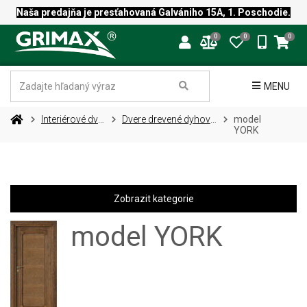
Naša predajňa je presťahovaná Galvániho 15A, 1. Poschodie.
0
0
0
MENU
Interiérové dvere
Dvere drevené dyhované
model
YORK
Zobrazit kategorie
model YORK