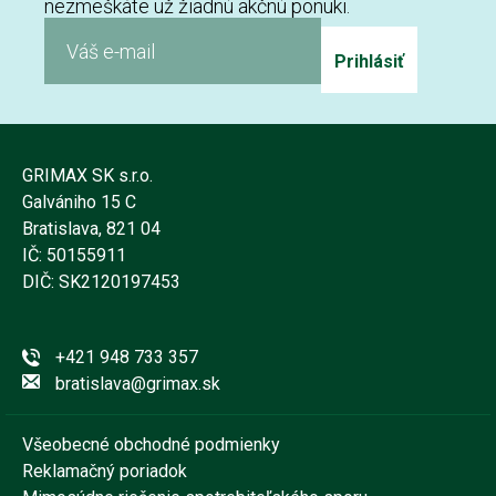
nezmeškáte už žiadnú akčnú ponuki.
Prihlásiť
GRIMAX SK s.r.o.
Galvániho 15 C
Bratislava, 821 04
IČ: 50155911
DIČ: SK2120197453
+421 948 733 357
bratislava@grimax.sk
Všeobecné obchodné podmienky
Reklamačný poriadok