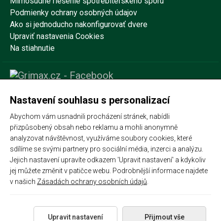
Mimosúdne riešenie spotrebiteľského sporu
Podmienky ochrany osobných údajov
Ako si jednoducho nakonfigurovať dvere
Upraviť nastavenia Cookies
Na stiahnutie
Nastavení souhlasu s personalizací
Abychom vám usnadnili procházení stránek, nabídli
přizpůsobený obsah nebo reklamu a mohli anonymně
analyzovat návštěvnost, využíváme soubory cookies, které
sdílíme se svými partnery pro sociální média, inzerci a analýzu.
Jejich nastavení upravíte odkazem 'Upravit nastavení' a kdykoliv
jej můžete změnit v patičce webu. Podrobnější informace najdete
v našich
Zásadách ochrany osobních údajů
.
Podle zákona o evidenci tržeb je prodávající povinen vystavit
kupujícímu účtenku. Zároveň je povinen zaevidovat přijatou tržbu
u správce daně on-line; v případě technického výpadku pak
nejpozději do 48 hodin.
Copyright © 2026
www.grimax.sk
Upravit nastavení
Přijmout vše