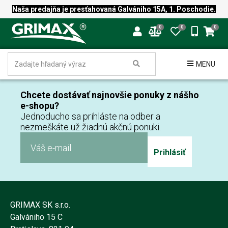
Naša predajňa je presťahovaná Galvániho 15A, 1. Poschodie.
0
0
0
MENU
Chcete dostávať najnovšie ponuky z nášho
e-shopu?
Jednoducho sa prihláste na odber a
nezmeškáte už žiadnú akčnú ponuki.
Prihlásiť
GRIMAX SK s.r.o.
Galvániho 15 C