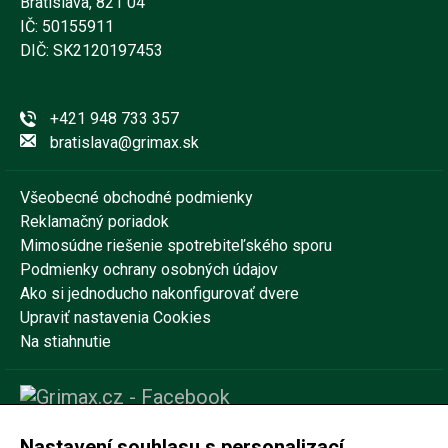
Bratislava, 821 04
IČ: 50155911
DIČ: SK2120197453
+421 948 733 357
bratislava@grimax.sk
Všeobecné obchodné podmienky
Reklamačný poriadok
Mimosúdne riešenie spotrebiteľského sporu
Podmienky ochrany osobných údajov
Ako si jednoducho nakonfigurovať dvere
Upraviť nastavenia Cookies
Na stiahnutie
Nastavení souhlasu s personalizací