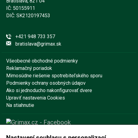
Bratislava, 821 04
IČ: 50155911
DIČ: SK2120197453
+421 948 733 357
bratislava@grimax.sk
Všeobecné obchodné podmienky
Reklamačný poriadok
Mimosúdne riešenie spotrebiteľského sporu
Podmienky ochrany osobných údajov
Ako si jednoducho nakonfigurovať dvere
Upraviť nastavenia Cookies
Na stiahnutie
Nastavení souhlasu s personalizací