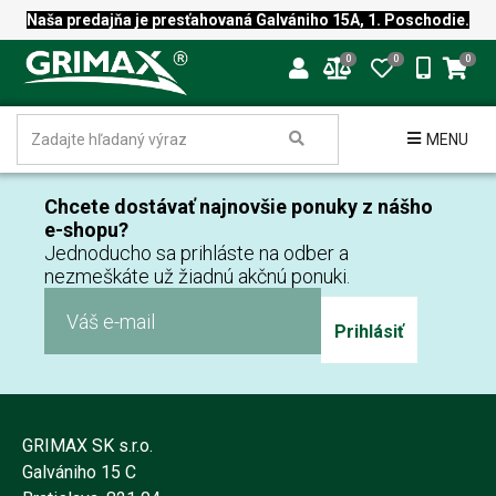
Naša predajňa je presťahovaná Galvániho 15A, 1. Poschodie.
0
0
0
MENU
Chcete dostávať najnovšie ponuky z nášho
e-shopu?
Jednoducho sa prihláste na odber a
nezmeškáte už žiadnú akčnú ponuki.
Prihlásiť
GRIMAX SK s.r.o.
Galvániho 15 C