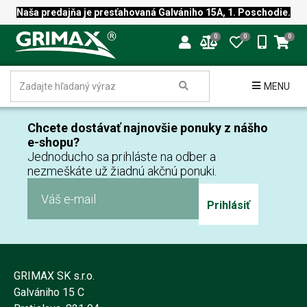
Naša predajňa je presťahovaná Galvániho 15A, 1. Poschodie.
0
0
0
MENU
Chcete dostávať najnovšie ponuky z nášho
e-shopu?
Jednoducho sa prihláste na odber a
nezmeškáte už žiadnú akčnú ponuki.
Prihlásiť
GRIMAX SK s.r.o.
Galvániho 15 C