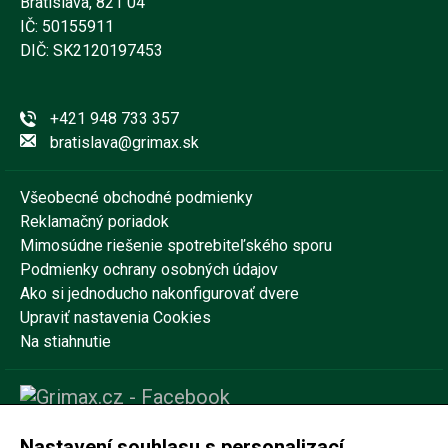
Bratislava, 821 04
IČ: 50155911
DIČ: SK2120197453
+421 948 733 357
bratislava@grimax.sk
Všeobecné obchodné podmienky
Reklamačný poriadok
Mimosúdne riešenie spotrebiteľského sporu
Podmienky ochrany osobných údajov
Ako si jednoducho nakonfigurovať dvere
Upraviť nastavenia Cookies
Na stiahnutie
Nastavení souhlasu s personalizací