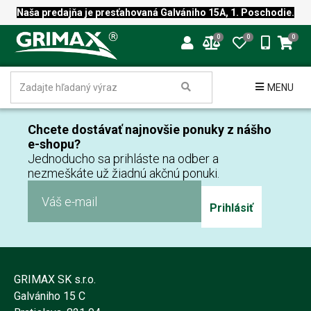
Naša predajňa je presťahovaná Galvániho 15A, 1. Poschodie.
0
0
0
MENU
Chcete dostávať najnovšie ponuky z nášho
e-shopu?
Jednoducho sa prihláste na odber a
nezmeškáte už žiadnú akčnú ponuki.
Prihlásiť
GRIMAX SK s.r.o.
Galvániho 15 C