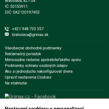
Bratislava, 821 04
IČ: 50155911
DIČ: SK2120197453
+421 948 733 357
bratislava@grimax.sk
Všeobecné obchodné podmienky
Reklamačný poriadok
Mimosúdne riešenie spotrebiteľského sporu
Podmienky ochrany osobných údajov
Ako si jednoducho nakonfigurovať dvere
Upraviť nastavenia Cookies
Na stiahnutie
Nastavení souhlasu s personalizací