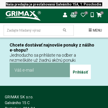
Naša predajňa je presťahovaná Galvániho 15A, 1. Poschodie.
0
0
0
MENU
Chcete dostávať najnovšie ponuky z nášho
e-shopu?
Jednoducho sa prihláste na odber a
nezmeškáte už žiadnú akčnú ponuki.
Prihlásiť
GRIMAX SK s.r.o.
Galvániho 15 C