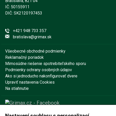
Bratislava, 821 04
IČ: 50155911
DIČ: SK2120197453
+421 948 733 357
bratislava@grimax.sk
Všeobecné obchodné podmienky
Reklamačný poriadok
Mimosúdne riešenie spotrebiteľského sporu
Podmienky ochrany osobných údajov
Ako si jednoducho nakonfigurovať dvere
Upraviť nastavenia Cookies
Na stiahnutie
Nastavení souhlasu s personalizací