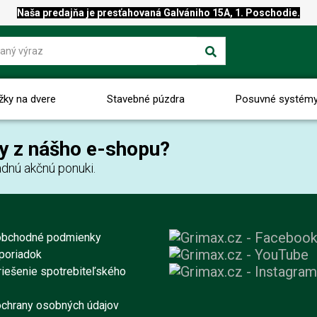
Naša predajňa je presťahovaná Galvániho 15A, 1. Poschodie.
žky na dvere
Stavebné púzdra
Posuvné systém
y z nášho e-shopu?
dnú akčnú ponuki.
obchodné podmienky
poriadok
iešenie spotrebiteľského
chrany osobných údajov