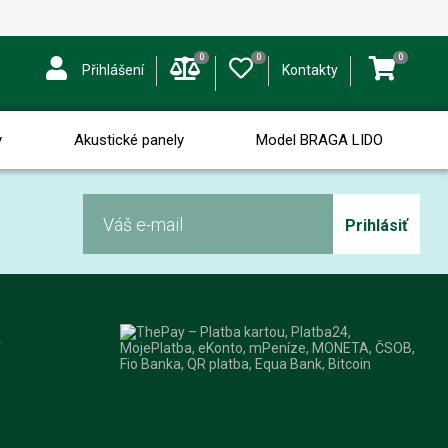
0
0
0
Přihlášení
Kontakty
y
Akustické panely
Model BRAGA LIDO
Prihlásiť