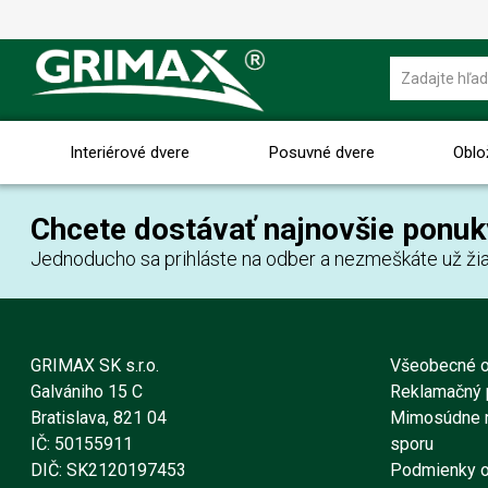
Interiérové dvere
Posuvné dvere
Oblo
Chcete dostávať najnovšie ponuk
Jednoducho sa prihláste na odber a nezmeškáte už žia
GRIMAX SK s.r.o.
Všeobecné 
Galvániho 15 C
Reklamačný 
Bratislava, 821 04
Mimosúdne r
IČ: 50155911
sporu
DIČ: SK2120197453
Podmienky o