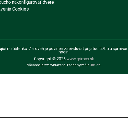
ducho nakonfigurovať dvere
avenia Cookies
e
pujícímu účtenku. Zároveň je povinen zaevidovat přijatou tržbu u správce
hodin.
Copyright © 2026
www.grimax.sk
Všechna práva vyhrazena. Eshop vytvořilo
404.cz
.