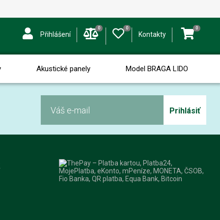
0
0
0
Přihlášení
Kontakty
y
Akustické panely
Model BRAGA LIDO
Prihlásiť