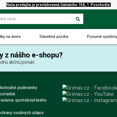
Naša predajňa je presťahovaná Galvániho 15A, 1. Poschodie.
žky na dvere
Stavebné púzdra
Posuvné systém
y z nášho e-shopu?
dnú akčnú ponuki.
obchodné podmienky
poriadok
iešenie spotrebiteľského
chrany osobných údajov