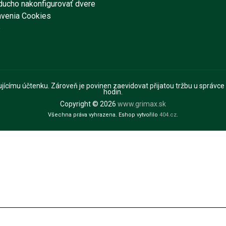
ducho nakonfigurovať dvere
avenia Cookies
e
pujícímu účtenku. Zároveň je povinen zaevidovat přijatou tržbu u správce
hodin.
Copyright © 2026
www.grimax.sk
Všechna práva vyhrazena. Eshop vytvořilo
404.cz
.