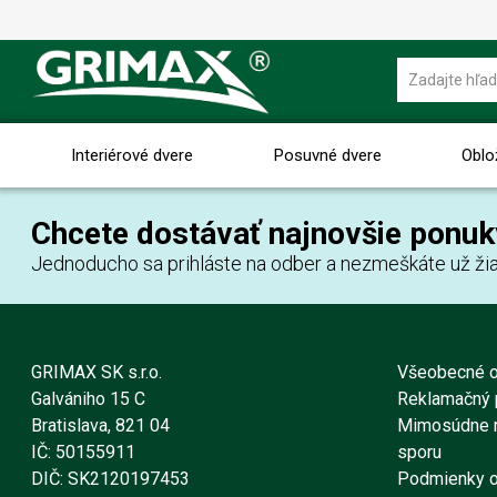
Interiérové dvere
Posuvné dvere
Oblo
Chcete dostávať najnovšie ponuk
Jednoducho sa prihláste na odber a nezmeškáte už žia
GRIMAX SK s.r.o.
Všeobecné 
Galvániho 15 C
Reklamačný 
Bratislava, 821 04
Mimosúdne r
IČ: 50155911
sporu
DIČ: SK2120197453
Podmienky o