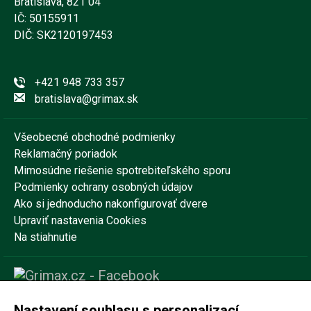
Bratislava, 821 04
IČ: 50155911
DIČ: SK2120197453
+421 948 733 357
bratislava@grimax.sk
Všeobecné obchodné podmienky
Reklamačný poriadok
Mimosúdne riešenie spotrebiteľského sporu
Podmienky ochrany osobných údajov
Ako si jednoducho nakonfigurovať dvere
Upraviť nastavenia Cookies
Na stiahnutie
Nastavení souhlasu s personalizací