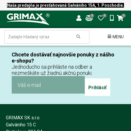
Naša predajňa je presťahovaná Galvániho 15A, 1. Poschodie.
0
0
0
MENU
Chcete dostávať najnovšie ponuky z nášho
e-shopu?
Jednoducho sa prihláste na odber a
nezmeškáte už žiadnú akčnú ponuki.
Prihlásiť
GRIMAX SK s.r.o.
Galvániho 15 C