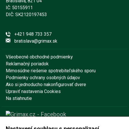
Bratislava, 821 04
IČ: 50155911
DIČ: SK2120197453
+421 948 733 357
bratislava@grimax.sk
Všeobecné obchodné podmienky
Reklamačný poriadok
Mimosúdne riešenie spotrebiteľského sporu
Podmienky ochrany osobných údajov
Ako si jednoducho nakonfigurovať dvere
Upraviť nastavenia Cookies
Na stiahnutie
Nastavení souhlasu s personalizací