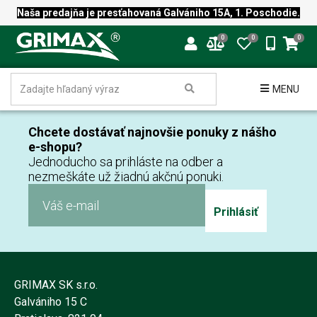
Naša predajňa je presťahovaná Galvániho 15A, 1. Poschodie.
0
0
0
MENU
Chcete dostávať najnovšie ponuky z nášho
e-shopu?
Jednoducho sa prihláste na odber a
nezmeškáte už žiadnú akčnú ponuki.
Prihlásiť
GRIMAX SK s.r.o.
Galvániho 15 C