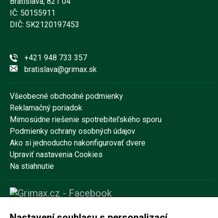
Bratislava, 821 04
IČ: 50155911
DIČ: SK2120197453
+421 948 733 357
bratislava@grimax.sk
Všeobecné obchodné podmienky
Reklamačný poriadok
Mimosúdne riešenie spotrebiteľského sporu
Podmienky ochrany osobných údajov
Ako si jednoducho nakonfigurovať dvere
Upraviť nastavenia Cookies
Na stiahnutie
Nastavení souhlasu s personalizací