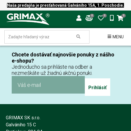
Naša predajňa je presťahovaná Galvániho 15A, 1. Poschodie.
0
0
0
MENU
Chcete dostávať najnovšie ponuky z nášho
e-shopu?
Jednoducho sa prihláste na odber a
nezmeškáte už žiadnú akčnú ponuki.
Prihlásiť
GRIMAX SK s.r.o.
Galvániho 15 C