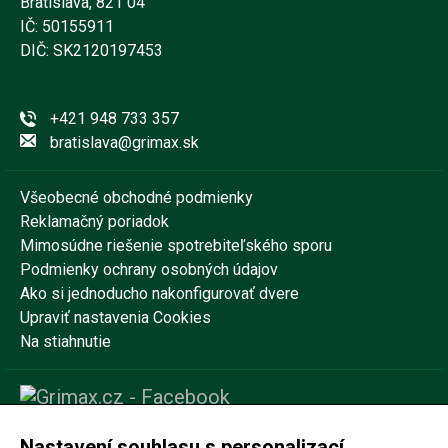
Bratislava, 821 04
IČ: 50155911
DIČ: SK2120197453
+421 948 733 357
bratislava@grimax.sk
Všeobecné obchodné podmienky
Reklamačný poriadok
Mimosúdne riešenie spotrebiteľského sporu
Podmienky ochrany osobných údajov
Ako si jednoducho nakonfigurovať dvere
Upraviť nastavenia Cookies
Na stiahnutie
Nastavení souhlasu s personalizací