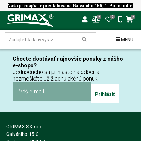
Naša predajňa je presťahovaná Galvániho 15A, 1. Poschodie.
0
0
0
MENU
Chcete dostávať najnovšie ponuky z nášho
e-shopu?
Jednoducho sa prihláste na odber a
nezmeškáte už žiadnú akčnú ponuki.
Prihlásiť
GRIMAX SK s.r.o.
Galvániho 15 C