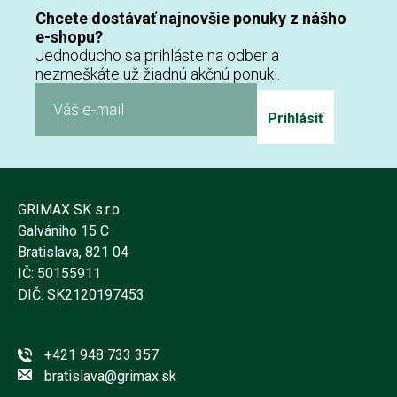
Chcete dostávať najnovšie ponuky z nášho
e-shopu?
Jednoducho sa prihláste na odber a
nezmeškáte už žiadnú akčnú ponuki.
Prihlásiť
GRIMAX SK s.r.o.
Galvániho 15 C
Bratislava, 821 04
IČ: 50155911
DIČ: SK2120197453
+421 948 733 357
bratislava@grimax.sk