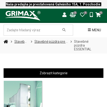
Naša predajňa je presťahovaná Galvániho 15A, 1. Poschodie.
0
0
0
MENU
Stavebné púzdra
Stavebné púzdra pre jednokrídlové dvere
Stavebné
púzdra
ESSENTIAL
Zobrazit kategorie