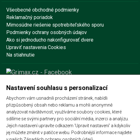
Všeobecné obchodné podmienky
Reklamačný poriadok
Mimosúdne riešenie spotrebiteľského sporu
Podmienky ochrany osobných údajov
Ako si jednoducho nakonfigurovať dvere
Upraviť nastavenia Cookies
Na stiahnutie
Nastavení souhlasu s personalizací
Abychom vám usnadnili procházení stránek, nabídli
přizpůsobený obsah nebo reklamu a mohli anonymně
analyzovat návštěvnost, využíváme soubory cookies, které
sdílíme se svými partnery pro sociální média, inzerci a analýzu.
Jejich nastavení upravíte odkazem 'Upravit nastavení' a kdykoliv
jej můžete změnit v patičce webu. Podrobnější informace najdete
v našich
Zásadách ochrany osobních údajů
.