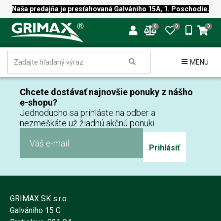
Naša predajňa je presťahovaná Galvániho 15A, 1. Poschodie.
0
0
0
MENU
Chcete dostávať najnovšie ponuky z nášho
e-shopu?
Jednoducho sa prihláste na odber a
nezmeškáte už žiadnú akčnú ponuki.
Prihlásiť
GRIMAX SK s.r.o.
Galvániho 15 C