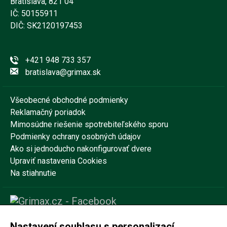
Bratislava, 821 04
IČ: 50155911
DIČ: SK2120197453
+421 948 733 357
bratislava@grimax.sk
Všeobecné obchodné podmienky
Reklamačný poriadok
Mimosúdne riešenie spotrebiteľského sporu
Podmienky ochrany osobných údajov
Ako si jednoducho nakonfigurovať dvere
Upraviť nastavenia Cookies
Na stiahnutie
Nastavení souhlasu s personalizací