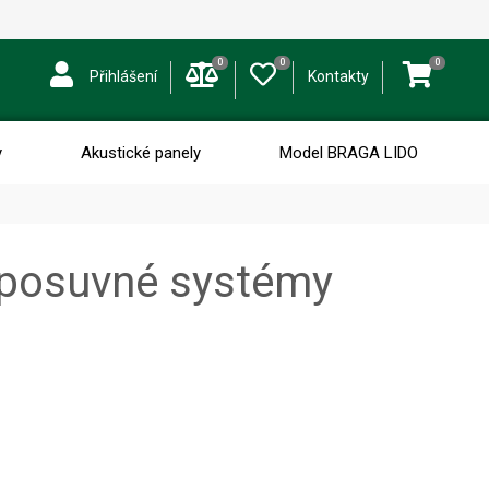
0
0
0
Přihlášení
Kontakty
y
Akustické panely
Model BRAGA LIDO
 posuvné systémy