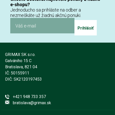
e-shopu?
Jednoducho sa prihláste na odber a
nezmeškáte už žiadnú akčnú ponuki.
Prihlásiť
GRIMAX SK s.r.o.
Galvániho 15 C
Bratislava, 821 04
IČ: 50155911
DIČ: SK2120197453
+421 948 733 357
bratislava@grimax.sk