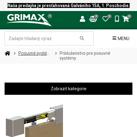
Naša predajňa je presťahovaná Galvániho 15A, 1. Poschodie.
0
0
0
MENU
Posuvné systémy
Príslušenstvo pre posuvné
systémy
Zobrazit kategorie