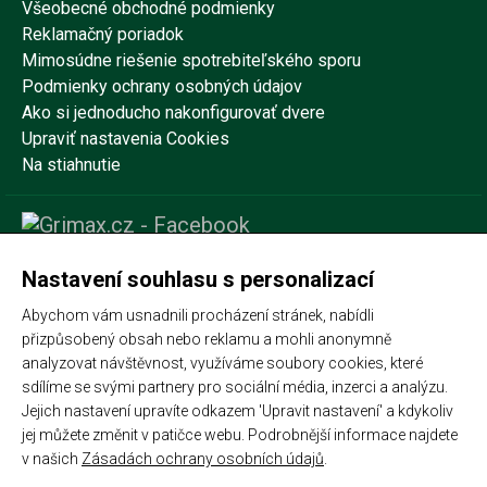
Všeobecné obchodné podmienky
Reklamačný poriadok
Mimosúdne riešenie spotrebiteľského sporu
Podmienky ochrany osobných údajov
Ako si jednoducho nakonfigurovať dvere
Upraviť nastavenia Cookies
Na stiahnutie
Nastavení souhlasu s personalizací
Abychom vám usnadnili procházení stránek, nabídli
přizpůsobený obsah nebo reklamu a mohli anonymně
analyzovat návštěvnost, využíváme soubory cookies, které
sdílíme se svými partnery pro sociální média, inzerci a analýzu.
Jejich nastavení upravíte odkazem 'Upravit nastavení' a kdykoliv
jej můžete změnit v patičce webu. Podrobnější informace najdete
v našich
Zásadách ochrany osobních údajů
.
Podle zákona o evidenci tržeb je prodávající povinen vystavit
kupujícímu účtenku. Zároveň je povinen zaevidovat přijatou tržbu