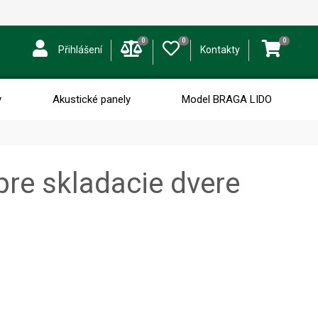
0
0
0
Přihlášení
Kontakty
y
Akustické panely
Model BRAGA LIDO
re skladacie dvere