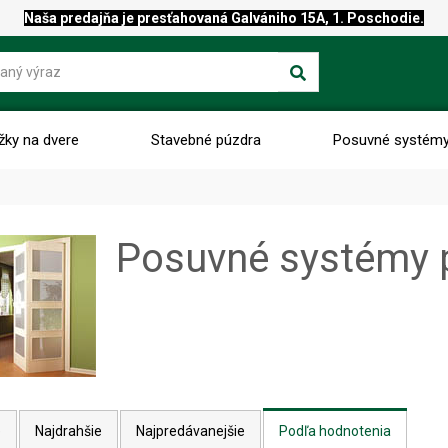
Naša predajňa je presťahovaná Galvániho 15A, 1. Poschodie.
žky na dvere
Stavebné púzdra
Posuvné systém
e
Posuvné systémy p
e
Najdrahšie
Najpredávanejšie
Podľa hodnotenia