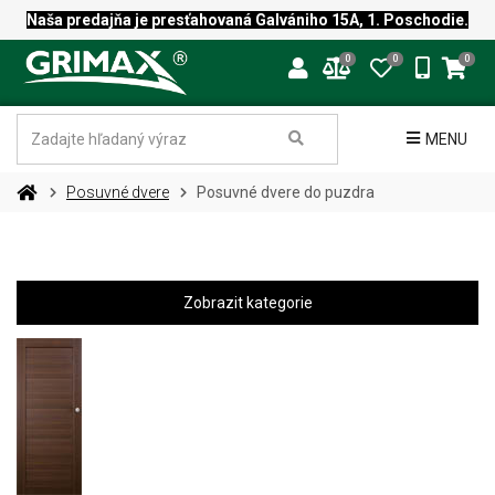
Naša predajňa je presťahovaná Galvániho 15A, 1. Poschodie.
0
0
0
MENU
Posuvné dvere
Posuvné dvere do puzdra
Zobrazit kategorie