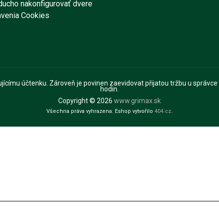
ducho nakonfigurovať dvere
avenia Cookies
e
pujícímu účtenku. Zároveň je povinen zaevidovat přijatou tržbu u správce
hodin.
Copyright © 2026
www.grimax.sk
Všechna práva vyhrazena. Eshop vytvořilo
404.cz
.