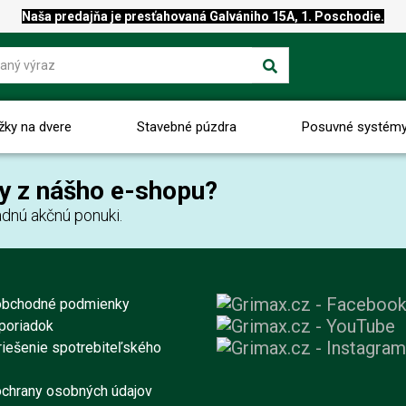
Naša predajňa je presťahovaná Galvániho 15A, 1. Poschodie.
žky na dvere
Stavebné púzdra
Posuvné systém
y z nášho e-shopu?
dnú akčnú ponuki.
obchodné podmienky
poriadok
iešenie spotrebiteľského
chrany osobných údajov