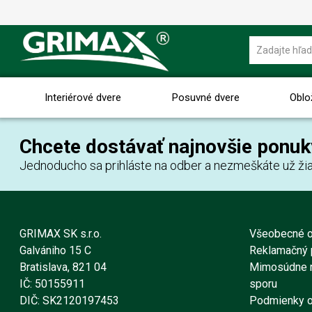
Interiérové dvere
Posuvné dvere
Oblo
Chcete dostávať najnovšie ponuk
Jednoducho sa prihláste na odber a nezmeškáte už žia
GRIMAX SK s.r.o.
Všeobecné 
Galvániho 15 C
Reklamačný 
Bratislava, 821 04
Mimosúdne r
IČ: 50155911
sporu
DIČ: SK2120197453
Podmienky o