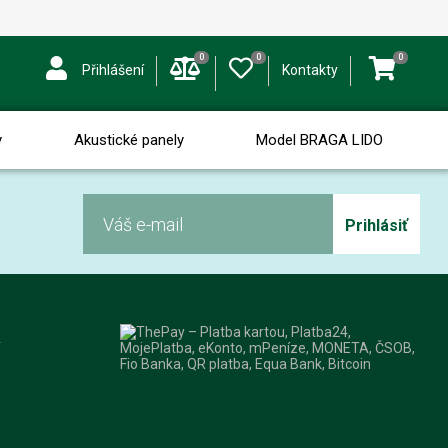
0
0
0
Přihlášení
Kontakty
y
Akustické panely
Model BRAGA LIDO
Prihlásiť