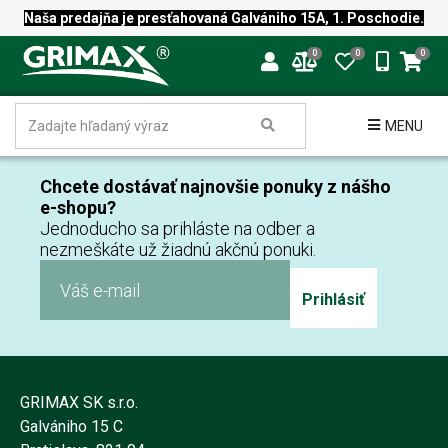
Naša predajňa je presťahovaná Galvániho 15A, 1. Poschodie.
0
0
0
MENU
Chcete dostávať najnovšie ponuky z nášho
e-shopu?
Jednoducho sa prihláste na odber a
nezmeškáte už žiadnú akčnú ponuki.
Prihlásiť
GRIMAX SK s.r.o.
Galvániho 15 C