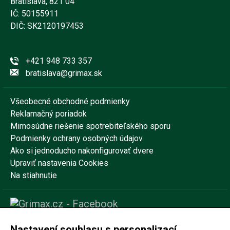
Bratislava, 821 04
IČ: 50155911
DIČ: SK2120197453
+421 948 733 357
bratislava@grimax.sk
Všeobecné obchodné podmienky
Reklamačný poriadok
Mimosúdne riešenie spotrebiteľského sporu
Podmienky ochrany osobných údajov
Ako si jednoducho nakonfigurovať dvere
Upraviť nastavenia Cookies
Na stiahnutie
Nastavení souhlasu s personalizací