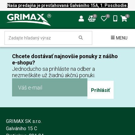
Naša predajňa je presťahovaná Galvániho 15A, 1. Poschodie.
0
0
0
MENU
Chcete dostávať najnovšie ponuky z nášho
e-shopu?
Jednoducho sa prihláste na odber a
nezmeškáte už žiadnú akčnú ponuki.
Prihlásiť
GRIMAX SK s.r.o.
Galvániho 15 C