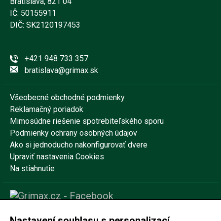
Bratislava, 821 04
IČ: 50155911
DIČ: SK2120197453
+421 948 733 357
bratislava@grimax.sk
Všeobecné obchodné podmienky
Reklamačný poriadok
Mimosúdne riešenie spotrebiteľského sporu
Podmienky ochrany osobných údajov
Ako si jednoducho nakonfigurovať dvere
Upraviť nastavenia Cookies
Na stiahnutie
Nastavení souhlasu s personalizací