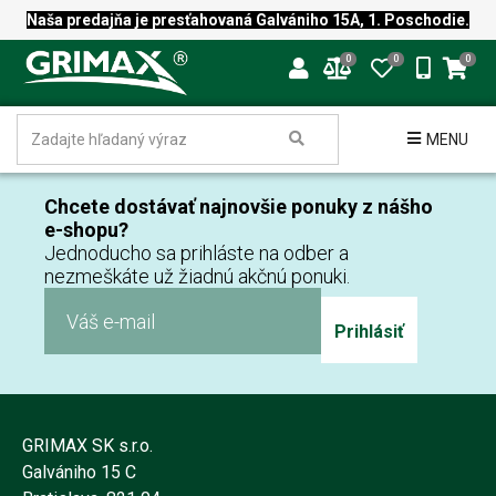
Naša predajňa je presťahovaná Galvániho 15A, 1. Poschodie.
0
0
0
MENU
Chcete dostávať najnovšie ponuky z nášho
e-shopu?
Jednoducho sa prihláste na odber a
nezmeškáte už žiadnú akčnú ponuki.
Prihlásiť
GRIMAX SK s.r.o.
Galvániho 15 C