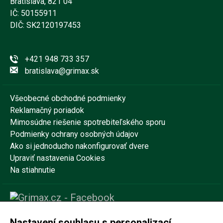
Bratislava, 821 04
IČ: 50155911
DIČ: SK2120197453
+421 948 733 357
bratislava@grimax.sk
Všeobecné obchodné podmienky
Reklamačný poriadok
Mimosúdne riešenie spotrebiteľského sporu
Podmienky ochrany osobných údajov
Ako si jednoducho nakonfigurovať dvere
Upraviť nastavenia Cookies
Na stiahnutie
Nastavení souhlasu s personalizací