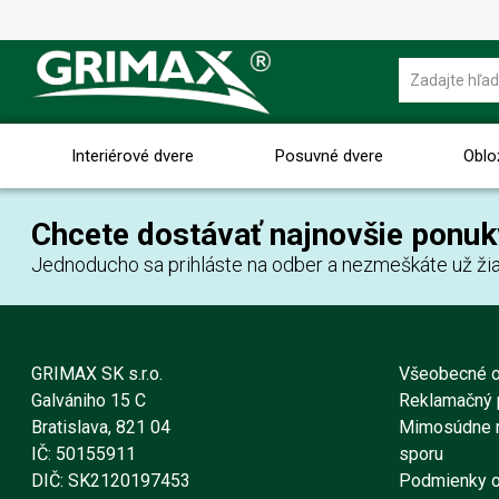
Interiérové dvere
Posuvné dvere
Oblo
Chcete dostávať najnovšie ponuk
Jednoducho sa prihláste na odber a nezmeškáte už žia
GRIMAX SK s.r.o.
Všeobecné 
Galvániho 15 C
Reklamačný 
Bratislava, 821 04
Mimosúdne r
IČ: 50155911
sporu
DIČ: SK2120197453
Podmienky o