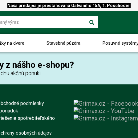
Naša predajňa je presťahovaná Galvániho 15A, 1. Poschodie.
žky na dvere
Stavebné púzdra
Posuvné systém
y z nášho e-shopu?
dnú akčnú ponuki.
obchodné podmienky
poriadok
iešenie spotrebiteľského
chrany osobných údajov