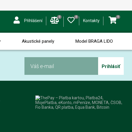
0
0
0
Přihlášení
Kontakty
y
Akustické panely
Model BRAGA LIDO
Prihlásiť