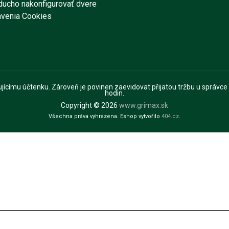
ducho nakonfigurovať dvere
avenia Cookies
e
pujícímu účtenku. Zároveň je povinen zaevidovat přijatou tržbu u správce
hodin.
Copyright © 2026
www.grimax.sk
Všechna práva vyhrazena. Eshop vytvořilo
404.cz
.