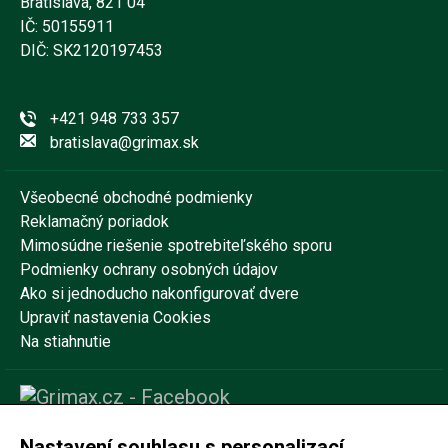
Bratislava, 821 04
IČ: 50155911
DIČ: SK2120197453
+421 948 733 357
bratislava@grimax.sk
Všeobecné obchodné podmienky
Reklamačný poriadok
Mimosúdne riešenie spotrebiteľského sporu
Podmienky ochrany osobných údajov
Ako si jednoducho nakonfigurovať dvere
Upraviť nastavenia Cookies
Na stiahnutie
Nastavení souhlasu s personalizací