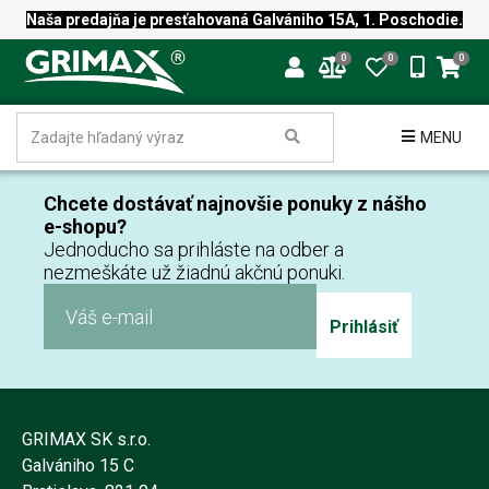
Naša predajňa je presťahovaná Galvániho 15A, 1. Poschodie.
0
0
0
MENU
Chcete dostávať najnovšie ponuky z nášho
e-shopu?
Jednoducho sa prihláste na odber a
nezmeškáte už žiadnú akčnú ponuki.
Prihlásiť
GRIMAX SK s.r.o.
Galvániho 15 C