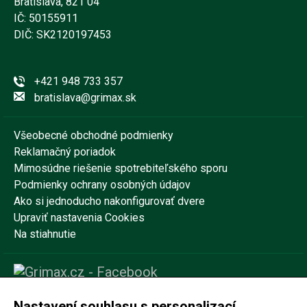
Bratislava, 821 04
IČ: 50155911
DIČ: SK2120197453
+421 948 733 357
bratislava@grimax.sk
Všeobecné obchodné podmienky
Reklamačný poriadok
Mimosúdne riešenie spotrebiteľského sporu
Podmienky ochrany osobných údajov
Ako si jednoducho nakonfigurovať dvere
Upraviť nastavenia Cookies
Na stiahnutie
Nastavení souhlasu s personalizací