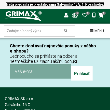
Naša predajňa je presťahovaná Galvániho 15A, 1. Poschodie.
0
0
0
MENU
Chcete dostávať najnovšie ponuky z nášho
e-shopu?
Jednoducho sa prihláste na odber a
nezmeškáte už žiadnú akčnú ponuki.
Prihlásiť
GRIMAX SK s.r.o.
Galvániho 15 C