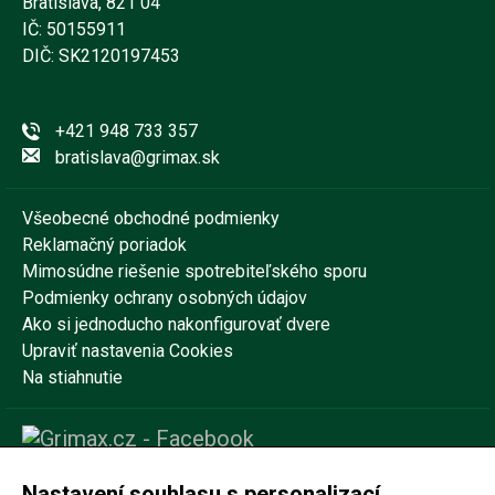
Bratislava, 821 04
IČ: 50155911
DIČ: SK2120197453
+421 948 733 357
bratislava@grimax.sk
Všeobecné obchodné podmienky
Reklamačný poriadok
Mimosúdne riešenie spotrebiteľského sporu
Podmienky ochrany osobných údajov
Ako si jednoducho nakonfigurovať dvere
Upraviť nastavenia Cookies
Na stiahnutie
Nastavení souhlasu s personalizací