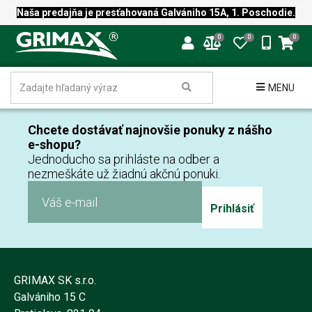
Naša predajňa je presťahovaná Galvániho 15A, 1. Poschodie.
0
0
0
MENU
Chcete dostávať najnovšie ponuky z nášho
e-shopu?
Jednoducho sa prihláste na odber a
nezmeškáte už žiadnú akčnú ponuki.
Prihlásiť
GRIMAX SK s.r.o.
Galvániho 15 C