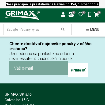
Naša predajňa je presťahovaná Galvániho 15A, 1. Poschodie.
0
0
0
MENU
Chcete dostávať najnovšie ponuky z nášho
e-shopu?
Jednoducho sa prihláste na odber a
nezmeškáte už žiadnú akčnú ponuki.
Prihlásiť
GRIMAX SK s.r.o.
Galvániho 15 C