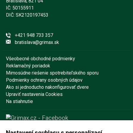
Bratislava, 821 04
IČ: 50155911
DIČ: SK2120197453
+421 948 733 357
bratislava@grimax.sk
Všeobecné obchodné podmienky
Reklamačný poriadok
Mimosúdne riešenie spotrebiteľského sporu
Podmienky ochrany osobných údajov
Ako si jednoducho nakonfigurovať dvere
Upraviť nastavenia Cookies
Na stiahnutie
Nastavení souhlasu s personalizací