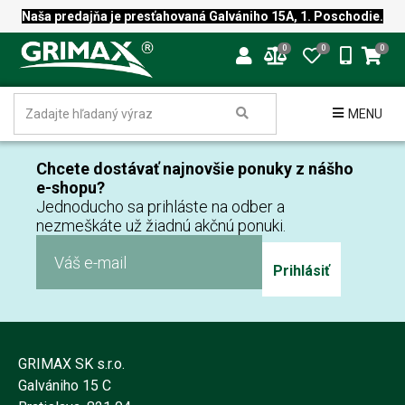
Naša predajňa je presťahovaná Galvániho 15A, 1. Poschodie.
0
0
0
MENU
Chcete dostávať najnovšie ponuky z nášho
e-shopu?
Jednoducho sa prihláste na odber a
nezmeškáte už žiadnú akčnú ponuki.
Prihlásiť
GRIMAX SK s.r.o.
Galvániho 15 C