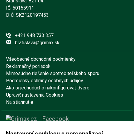
Bratislava, 821 04
IČ: 50155911
DIČ: SK2120197453
+421 948 733 357
bratislava@grimax.sk
Všeobecné obchodné podmienky
Reklamačný poriadok
Mimosúdne riešenie spotrebiteľského sporu
Podmienky ochrany osobných údajov
Ako si jednoducho nakonfigurovať dvere
Upraviť nastavenia Cookies
Na stiahnutie
Nastavení souhlasu s personalizací