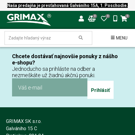
Naša predajňa je presťahovaná Galvániho 15A, 1. Poschodie.
0
0
0
MENU
Chcete dostávať najnovšie ponuky z nášho
e-shopu?
Jednoducho sa prihláste na odber a
nezmeškáte už žiadnú akčnú ponuki.
Prihlásiť
GRIMAX SK s.r.o.
Galvániho 15 C