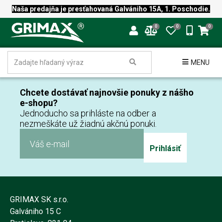
Naša predajňa je presťahovaná Galvániho 15A, 1. Poschodie.
0
0
0
MENU
Chcete dostávať najnovšie ponuky z nášho
e-shopu?
Jednoducho sa prihláste na odber a
nezmeškáte už žiadnú akčnú ponuki.
Prihlásiť
GRIMAX SK s.r.o.
Galvániho 15 C