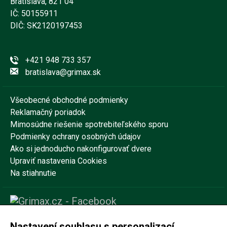
Bratislava, 821 04
IČ: 50155911
DIČ: SK2120197453
+421 948 733 357
bratislava@grimax.sk
Všeobecné obchodné podmienky
Reklamačný poriadok
Mimosúdne riešenie spotrebiteľského sporu
Podmienky ochrany osobných údajov
Ako si jednoducho nakonfigurovať dvere
Upraviť nastavenia Cookies
Na stiahnutie
Nastavení souhlasu s personalizací