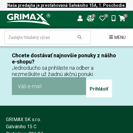
Naša predajňa je presťahovaná Galvániho 15A, 1. Poschodie.
0
0
0
MENU
Chcete dostávať najnovšie ponuky z nášho
e-shopu?
Jednoducho sa prihláste na odber a
nezmeškáte už žiadnú akčnú ponuki.
Prihlásiť
GRIMAX SK s.r.o.
Galvániho 15 C