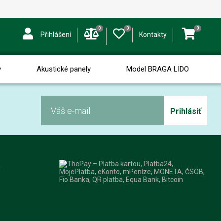
0
0
0
Přihlášení
Kontakty
y
Akustické panely
Model BRAGA LIDO
Prihlásiť