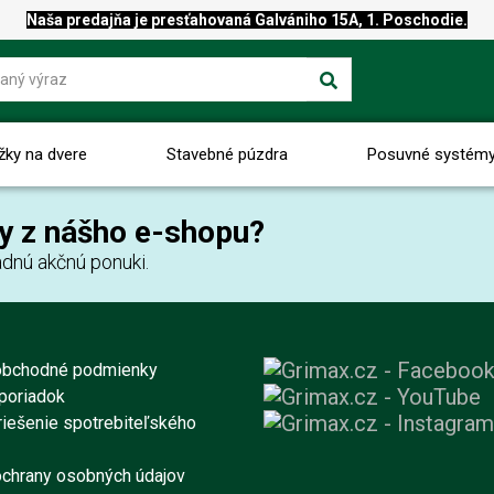
Naša predajňa je presťahovaná Galvániho 15A, 1. Poschodie.
žky na dvere
Stavebné púzdra
Posuvné systém
y z nášho e-shopu?
dnú akčnú ponuki.
obchodné podmienky
poriadok
iešenie spotrebiteľského
chrany osobných údajov