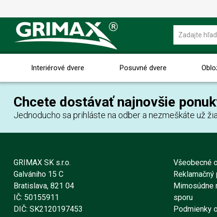
Interiérové dvere
Posuvné dvere
Oblo
Chcete dostávať najnovšie ponuk
Jednoducho sa prihláste na odber a nezmeškáte už žia
GRIMAX SK s.r.o.
Všeobecné 
Galvániho 15 C
Reklamačný 
Bratislava, 821 04
Mimosúdne r
IČ: 50155911
sporu
DIČ: SK2120197453
Podmienky o