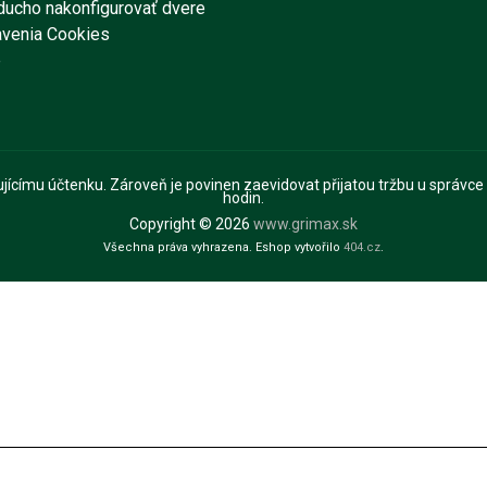
ducho nakonfigurovať dvere
avenia Cookies
e
pujícímu účtenku. Zároveň je povinen zaevidovat přijatou tržbu u správce
hodin.
Copyright © 2026
www.grimax.sk
Všechna práva vyhrazena. Eshop vytvořilo
404.cz
.