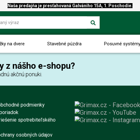
Naša predajňa je presťahovaná Galvániho 15A, 1. Poschodie.
žky na dvere
Stavebné púzdra
Posuvné systém
y z nášho e-shopu?
dnú akčnú ponuki.
obchodné podmienky
poriadok
iešenie spotrebiteľského
chrany osobných údajov