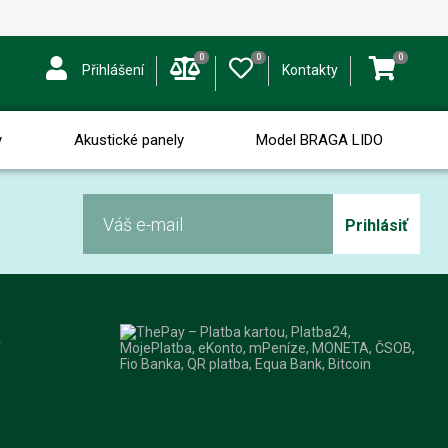
0
0
0
Přihlášení
Kontakty
y
Akustické panely
Model BRAGA LIDO
Prihlásiť