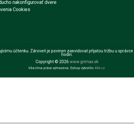
ducho nakonfigurovať dvere
avenia Cookies
e
pujícímu účtenku. Zároveň je povinen zaevidovat přijatou tržbu u správce
hodin.
Copyright © 2026
www.grimax.sk
Všechna práva vyhrazena. Eshop vytvořilo
404.cz
.