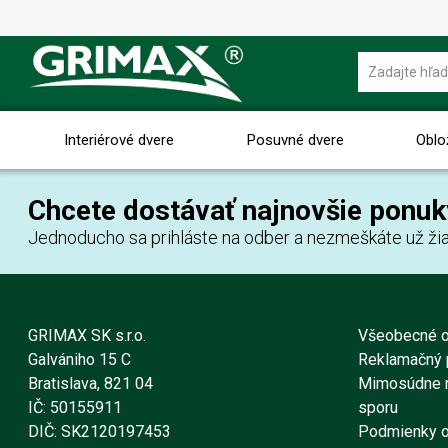
Interiérové dvere
Posuvné dvere
Oblo
Chcete dostávať najnovšie ponuk
Jednoducho sa prihláste na odber a nezmeškáte už žia
GRIMAX SK s.r.o.
Všeobecné 
Galvániho 15 C
Reklamačný 
Bratislava, 821 04
Mimosúdne r
IČ: 50155911
sporu
DIČ: SK2120197453
Podmienky o