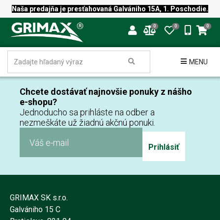
Naša predajňa je presťahovaná Galvániho 15A, 1. Poschodie.
0
0
0
MENU
Chcete dostávať najnovšie ponuky z nášho
e-shopu?
Jednoducho sa prihláste na odber a
nezmeškáte už žiadnú akčnú ponuki.
Prihlásiť
GRIMAX SK s.r.o.
Galvániho 15 C