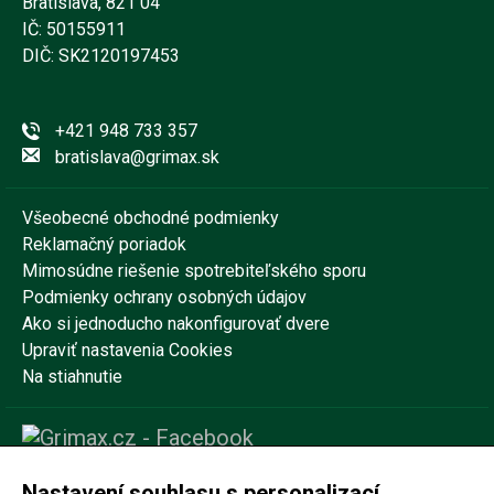
Bratislava, 821 04
IČ: 50155911
DIČ: SK2120197453
+421 948 733 357
bratislava@grimax.sk
Všeobecné obchodné podmienky
Reklamačný poriadok
Mimosúdne riešenie spotrebiteľského sporu
Podmienky ochrany osobných údajov
Ako si jednoducho nakonfigurovať dvere
Upraviť nastavenia Cookies
Na stiahnutie
Nastavení souhlasu s personalizací