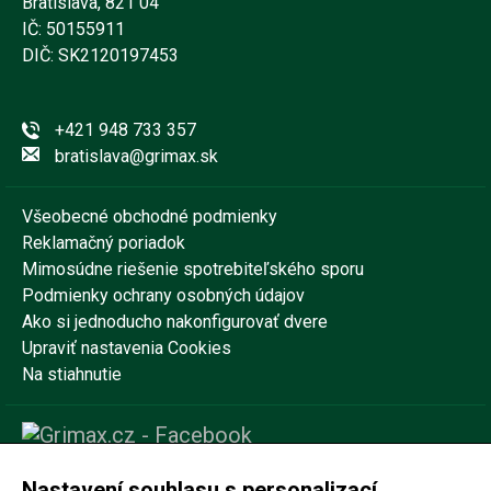
Bratislava, 821 04
IČ: 50155911
DIČ: SK2120197453
+421 948 733 357
bratislava@grimax.sk
Všeobecné obchodné podmienky
Reklamačný poriadok
Mimosúdne riešenie spotrebiteľského sporu
Podmienky ochrany osobných údajov
Ako si jednoducho nakonfigurovať dvere
Upraviť nastavenia Cookies
Na stiahnutie
Nastavení souhlasu s personalizací