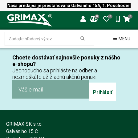
Naša predajňa je presťahovaná Galvániho 15A, 1. Poschodie.
0
0
0
MENU
Chcete dostávať najnovšie ponuky z nášho
e-shopu?
Jednoducho sa prihláste na odber a
nezmeškáte už žiadnú akčnú ponuki.
Prihlásiť
GRIMAX SK s.r.o.
Galvániho 15 C