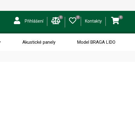
0
0
0
Přihlášení
Kontakty
y
Akustické panely
Model BRAGA LIDO