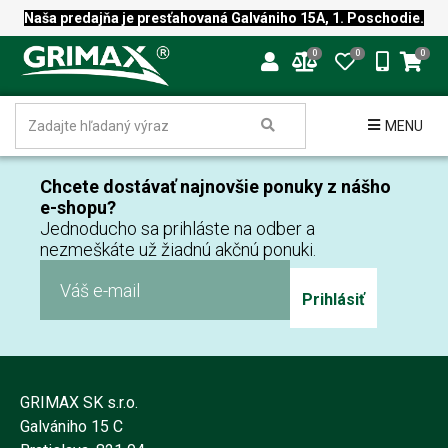
Naša predajňa je presťahovaná Galvániho 15A, 1. Poschodie.
0
0
0
MENU
Chcete dostávať najnovšie ponuky z nášho
e-shopu?
Jednoducho sa prihláste na odber a
nezmeškáte už žiadnú akčnú ponuki.
Prihlásiť
GRIMAX SK s.r.o.
Galvániho 15 C