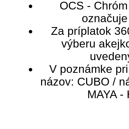
OCS - Chróm 
označuje 
Za príplatok 3
výberu akejk
uveden
V poznámke pri 
názov: CUBO / ná
MAYA - 