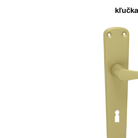
kľučk