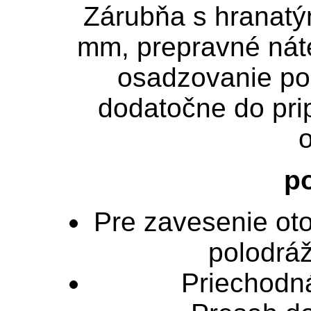
Zárubňa s hranatým
mm, prepravné náte
osadzovanie po
dodatočne do pr
o
po
Pre zavesenie ot
polodrá
Priechodn