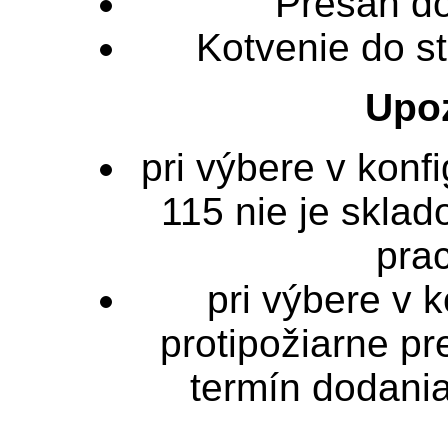
Presah d
Kotvenie do s
Upo
pri výbere v konf
115 nie je sklad
pra
pri výbere v 
protipožiarne pr
termín dodania